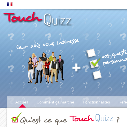
Accueil
Comment ça marche
Fonctionnalités
Réfé
Qu'est ce que
?